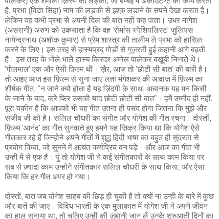
पालेकर) एक शर्मीला क़िस्म का लड़का, जो बम्बई में अकाउंटैण्ट का काम करता
है, प्रभा (विद्या सिंहा) नाम की लड़की से इश्क़ लड़ाने के सपने देखा करता है।
लेकिन वह कभी प्रभा से अपनी दिल की बात नहीं कह पाता। उधर नागेश
(असरानी) अरुण को उकसाता है कि वह 'रोमांस स्पेशियलिस्ट' जुलियस
नागेन्द्रनाथ (अशोक कुमार) से प्रेम शास्त्र की तालीम ले प्रभा को हासिल
करने के लिए। इस तरह से हास्यप्रद मोड़ों से गुज़रती हुई कहानी आगे बढ़ती
है। इस तरह के भोले भाले हास्य किरदर अमोल पालेकर बख़ूबी निभाते थे।
'गोलमाल' एक और ऐसी फ़िल्म थी। ख़ैर, आज तो 'छोटी सी बात' की बारी है।
तो आइए आज इस फ़िल्म से सुना जाए लता मंगेशकर की आवाज़ में फ़िल्म का
शीर्षक गीत, "न जाने क्यो होता है यह ज़िंदगी के साथ, अचानक यह मन किसी
के जाने के बाद, करे फिर उसकी याद छोटी छोटी सी बात"। हमें उम्मीद ही नहीं,
पूरा यक़ीन है कि आपको भी यह गीत उतना ही पसंद होगा जितना कि मुझे और
सजीव जी को है। सलिल चौधरी का संगीत और योगेश की गीत रचना। दोस्तों,
फ़िल्म 'आनंद' का गीत सुनवाते हुए हमने यह ज़िक्र किया था कि योगेश ऐसे
गीतकार रहे हैं जिन्होने अपने गीतों में शुद्ध हिंदी भाषा का बहुत ही सुंदरता से
प्रयोग किया, जो सुनने में अत्यंत कर्णप्रिय बन पड़े। और आज का गीत भी
उन्ही में से एक है। युं तो योगेश जी ने कई संगीतकारों के साथ काम किया पर
सब से ज़्यादा काम उन्होने संगीतकार सलिल चौधरी के साथ किया, और ऐसा
किया कि हर गीत अमर हो गया।
दोस्तों, बात जब योगेश साहब की छिड़ ही चुकी है तो क्यों ना उन्ही के बारे में कुछ
और बातें की जाए। विविध भारती के एक मुलाक़ात में योगेश जी ने अपने जीवन
का हाल सुनाया था, तो चलिए उन्ही की ज़ुबानी जान लें उनके शुरुआती दिनों का