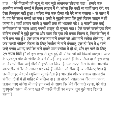
हाल। "
मेरे पिताजी की मृत्यु के बाद मुझे लखनऊ छोड़ना पड़ा। हमारे एक
आत्मीय संबम्धी बम्बई में फ़िल्म लाइन में थे, सोचा कि कहीं ना कहीं लगा देंगे, पर
ऐसा बिल्कुल नहीं हुआ। बल्कि मेरा एक दोस्त जो मेरे साथ क्लास-५ से साथ में
है, वह मेरे साथ बम्बई आ गया। उसी ने मुझसे कहा कि तुम्हे फ़िल्म-लाइन में ही
जाना है। यहाँ आकर पहले ३ सालों तक तो भटकते रहे। ३ सालों तक कई
संगीतकारों से 'कल आइए परसों आइए' ही सुनता रहा। ऐसे करते करते एक दिन
रोबिन बनर्जी ने मुझे बुलाया और कहा कि एक लो बजट फ़िल्म है, जिसके लिए मैं
गानें बना रहा हूँ। एक साल तक हम गानें बनाते रहे और गानें स्टॊक होते गए। तो
जब 'सखी रॊबिन' फ़िल्म के लिए निर्माता ने गानें मँगवाए, एक ही दिन में ६ गानें
उन्हे पसंद आ गए क्योंकि गानें हमारे पास स्टॊक में ही थे, और हर गाने के लिए
२५ रुपय मिले।
" तो इस तरह से शुरु हुई थी योगेश जी की फ़िल्मी यात्रा। आज
के प्रस्तुत गीत के संगीत के बारे में यही कह सकते हैं कि सलिल दा ने इस तरह
का वेस्टर्ण रीदम कई गीतों में इस्तेमाल किया है, एक तरफ़ गीत के बोल भारतीय
शास्त्रीय संगीत के आधार पर खड़े हैं, लेकिन जो रीदम है, या ऒर्केस्ट्रेशन है
उसमें लाइट वेस्टर्ण म्युज़िक सुनाई देता है। भारतीय और पाश्चात्य शास्त्रीय
संगीत, दोनों में ही माहिर थे सलिल दा। तो दोस्तों, आइए अब गीत का आनंद
उठाया जाए योगेश जी कहे इन शब्दों के साथ कि "मेरे गीत गाते रहना, मेरे गीत
गुनगुनाते रहना, मैं अगर भूल भी जाऊँ गीतों का सफ़र, तुम मुझे याद दिलाते
रहना"!