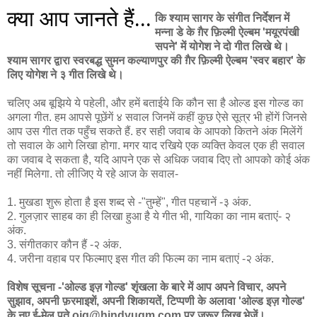
क्या आप जानते हैं...
कि श्याम सागर के संगीत निर्देशन में
मन्ना डे के ग़ैर फ़िल्मी ऐल्बम 'मयूरपंखी
सपने' में योगेश ने दो गीत लिखे थे।
श्याम सागर द्वारा स्वरबद्ध सुमन कल्याणपुर की ग़ैर फ़िल्मी ऐल्बम 'स्वर बहार' के
लिए योगेश ने ३ गीत लिखे थे।
चलिए अब बूझिये ये पहेली, और हमें बताईये कि कौन सा है ओल्ड इस गोल्ड का
अगला गीत. हम आपसे पूछेंगें ४ सवाल जिनमें कहीं कुछ ऐसे सूत्र भी होंगें जिनसे
आप उस गीत तक पहुँच सकते हैं. हर सही जवाब के आपको कितने अंक मिलेंगें
तो सवाल के आगे लिखा होगा. मगर याद रखिये एक व्यक्ति केवल एक ही सवाल
का जवाब दे सकता है, यदि आपने एक से अधिक जवाब दिए तो आपको कोई अंक
नहीं मिलेगा. तो लीजिए ये रहे आज के सवाल-
1. मुखडा शुरू होता है इस शब्द से -"तुम्हें", गीत पहचानें -३ अंक.
2. गुलज़ार साहब का ही लिखा हुआ है ये गीत भी, गायिका का नाम बताएं- २
अंक.
3. संगीतकार कौन हैं -२ अंक.
4. जरीना वहाब पर फिल्माए इस गीत की फिल्म का नाम बताएं -२ अंक.
विशेष सूचना -'ओल्ड इज़ गोल्ड' शृंखला के बारे में आप अपने विचार, अपने
सुझाव, अपनी फ़रमाइशें, अपनी शिकायतें, टिप्पणी के अलावा 'ओल्ड इज़ गोल्ड'
के नए ई-मेल पते oig@hindyugm.com पर ज़रूर लिख भेजें।