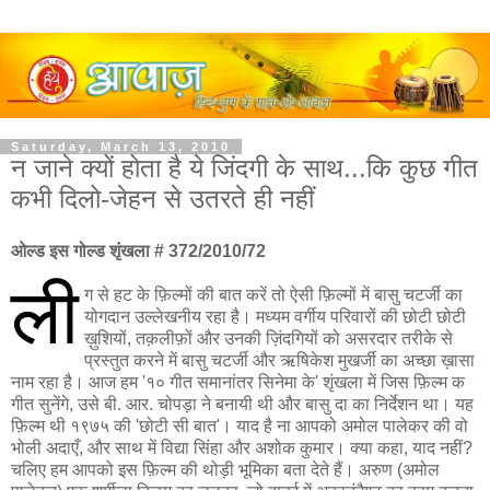
Saturday, March 13, 2010
न जाने क्यों होता है ये जिंदगी के साथ...कि कुछ गीत
कभी दिलो-जेहन से उतरते ही नहीं
ओल्ड इस गोल्ड शृंखला # 372/2010/72
ली
ग से हट के फ़िल्मों की बात करें तो ऐसी फ़िल्मों में बासु चटर्जी का
योगदान उल्लेखनीय रहा है। मध्यम वर्गीय परिवारों की छोटी छोटी
ख़ुशियों, तक़लीफ़ों और उनकी ज़िंदगियों को असरदार तरीके से
प्रस्तुत करने में बासु चटर्जी और ऋषिकेश मुखर्जी का अच्छा ख़ासा
नाम रहा है। आज हम '१० गीत समानांतर सिनेमा के' शृंखला में जिस फ़िल्म क
गीत सुनेंगे, उसे बी. आर. चोपड़ा ने बनायी थी और बासु दा का निर्देशन था। यह
फ़िल्म थी १९७५ की 'छोटी सी बात'। याद है ना आपको अमोल पालेकर की वो
भोली अदाएँ, और साथ में विद्या सिंहा और अशोक कुमार। क्या कहा, याद नहीं?
चलिए हम आपको इस फ़िल्म की थोड़ी भूमिका बता देते हैं। अरुण (अमोल